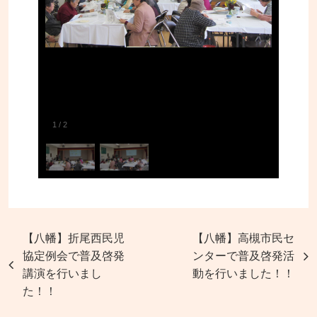
1
/
2
【八幡】折尾西民児
【八幡】高槻市民セ
協定例会で普及啓発
ンターで普及啓発活
講演を行いまし
動を行いました！！
た！！