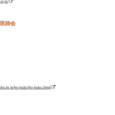
or.jp/
医師会
ushu.lg.jp/ho-huku/ho-huku.html