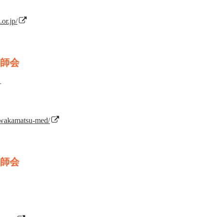
or.jp/
師会
号
/wakamatsu-med/
師会