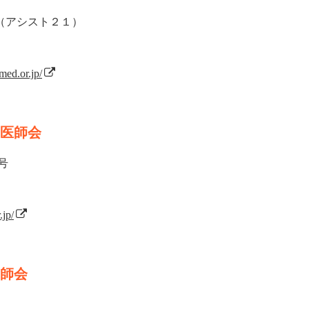
（アシスト２１）
med.or.jp/
医師会
号
.jp/
師会