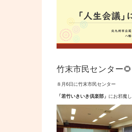
竹
末市民センター🌻
８月6日に竹末市民センター
「若竹いきいき倶楽部」
にお邪魔し