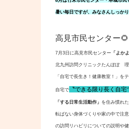
8月は竹末市民センター・本城市民
暑い毎日ですが、みなさんしっかり
高見市民センター🌻
7月3日に高見市民センター
「よか
北九州訪問クリニックたんぽぽ 理
「自宅で長生き！健康教室！」をテ
〝できる限り長く自宅
自宅で
「する日常生活動作」
を住み慣れた
転ばない身体づくりや家の中で注意
の訪問リハビリについての説明や
健