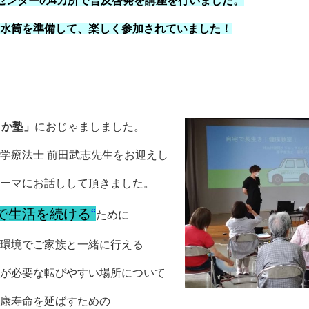
センターの4カ所で普及啓発を講座を行いました。
水筒を準備して、楽しく参加されていました！
よか塾」
におじゃましました。
学療法士 前田武志先生をお迎えし
ーマにお話しして頂きました。
で生活を続
ける
“
ために
環境でご家族と一緒に行える
が必要な転びやすい場所について
康寿命を延ばすための