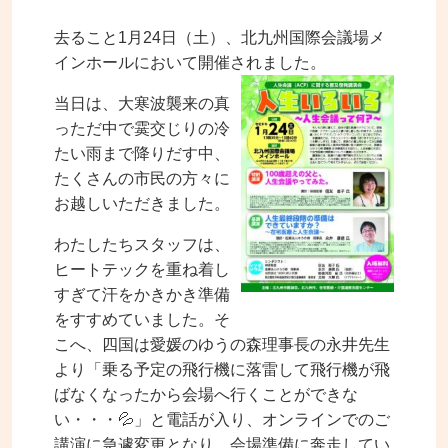
去ること1月24日（土）、北九州国際会議場メ
インホールにおいて開催されました。
当日は、大寒波襲来の真
っただ中で霙交じりの冷
たい雨まで降りだす中、
たくさんの市民の方々に
お越しいただきました。
わたしたちスタッフは、
ヒートテックを重ね着し
すぎて汗をかきかき準備
をすすめていました。そ
こへ、四国は愛媛のゆうの森理事長の永井先生
より「乗る予定の飛行機に落雷して飛行機が飛
ばなくなったから会場へ行くことができな
い・・・💦」と電話が入り、オンラインでのご
講演に急遽変更となり、会場準備に奔走してい