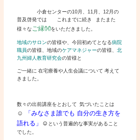
小倉センターの10月、11月、12月の
普及啓発では これまでに続き
またまた
ご縁👐
様々な
をいただきました。
地域のサロン
の皆様や、今回初めてとなる
病院
職員
の皆様、地域の
ケアマネジャー
の皆様、
北
九州婦人教育研究会
の皆様と
ご一緒に 在宅療養や人生会議について 考えて
きました。
数々の出前講座をとおして 気づいたことは
☺
「みなさま誰でも 自分の生き方を
語れる」
☺
という普遍的な事実があること
でした。