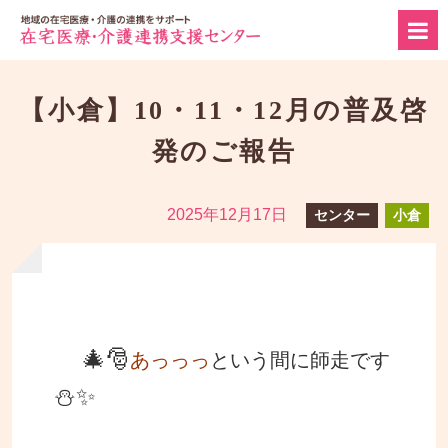
【小倉】10・11・12月の普及啓
発のご報告
2025年12月17日
センター
小倉
🎄🎅
あっっっ
という
間に師走です
⛄✨