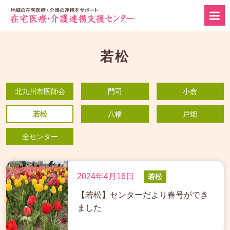
若松
北九州市医師会
門司
小倉
若松
八幡
戸畑
全センター
2024年4月16日
若松
【若松】センターだより春号ができ
ました