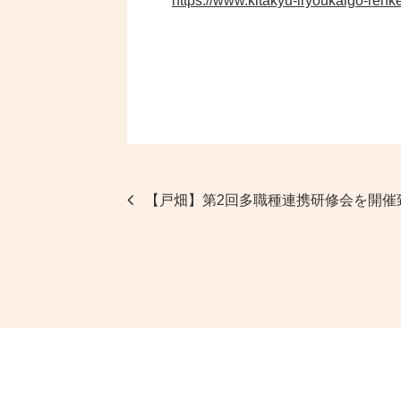
https://www.kitakyu-iryoukaigo-renk
【戸畑】第2回多職種連携研修会を開催