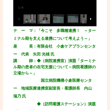
1
/
8
テ ー マ：「今こそ 多職種連携！ ～ター
ミナル期を支える連携について考えよう～」
座 長：有限会社 小倉ケアプランセンタ
ー 代表 矢田 光雄 氏
講 師：◆（病院連携室）演題「ターミナ
ル期の患者の在宅支援について～病院看護師の
立場から～」
国立病院機構小倉医療センタ
ー 地域医療連携室副室長・看護師長 内山
瑞乃 氏
◆（訪問看護ステーション）演題