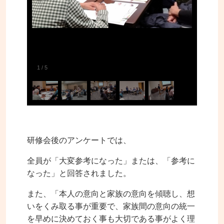
1
/
5
研修会後のアンケートでは、
全員が「大変参考になった」または、「参考に
なった」と回答されました。
また、「本人の意向と家族の意向を傾聴し、想
いをくみ取る事が重要で、家族間の意向の統一
を早めに決めておく事も大切である事がよく理