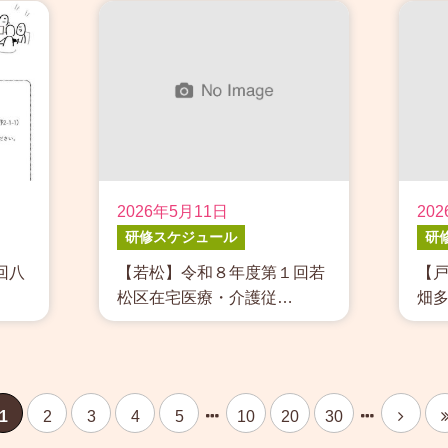
2026年5月11日
20
研修スケジュール
研
回八
【若松】令和８年度第１回若
【戸
松区在宅医療・介護従…
畑
1
2
3
4
5
10
20
30