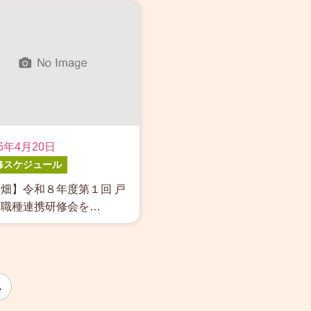
26年4月20日
修スケジュール
畑】令和８年度第１回 戸
多職種連携研修会を…