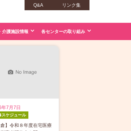
Q&A
リンク集
・介護施設情報
各センターの取り組み
過
去
の
投
稿
26年7月7日
修スケジュール
小倉】令和８年度在宅医療