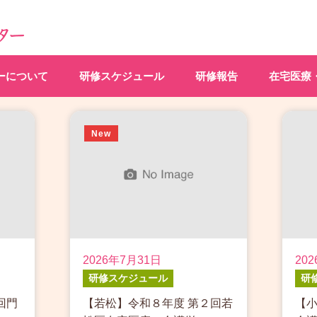
ーについて
研修スケジュール
研修報告
在宅医療
New
2026年7月31日
20
研修スケジュール
研
回門
【若松】令和８年度 第２回若
【