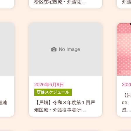
松区在宅医療・介護従…
介
2026年6月9日
20
研修スケジュール
【告
種連
【戸畑】令和８年度第１回戸
de
畑医療・介護従事者研…
成