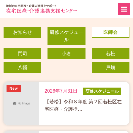
お知らせ
研修スケジュー
医師会
ル
門司
小倉
若松
八幡
戸畑
New
2026年7月31日
研修スケジュール
【若松】令和８年度 第２回若松区在
宅医療・介護従…