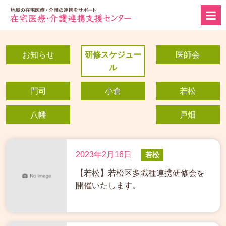
お知らせ
研修スケジュー
医師会
ル
門司
小倉
若松
八幡
戸畑
2023年2月16日
若松
【若松】若松区多職種連携研修会を
開催いたします。