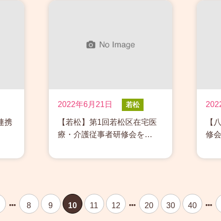
2022年6月21日
20
若松
連携
【若松】第1回若松区在宅医
【
療・介護従事者研修会を…
修
8
9
10
11
12
20
30
40