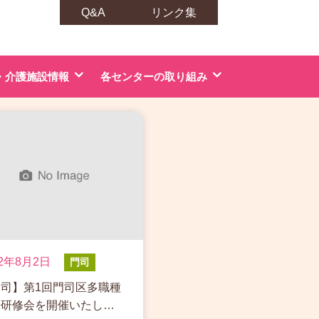
Q&A
リンク集
・介護施設情報
各センターの取り組み
過
新
去
し
の
い
投
投
稿
稿
22年8月2日
門司
司】第1回門司区多職種
携研修会を開催いたし…