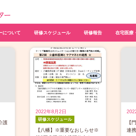
ーについて
研修スケジュール
研修報告
在宅医療
2022年8月2日
20
研修スケジュール
介護
【門
【八幡】※重要なおしらせ※
連