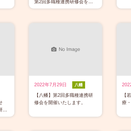
第2回多職種連携研修会を…
2022年7月29日
20
八幡
【八幡】第2回多職種連携研
【
せ
修会を開催いたします。
療
研…